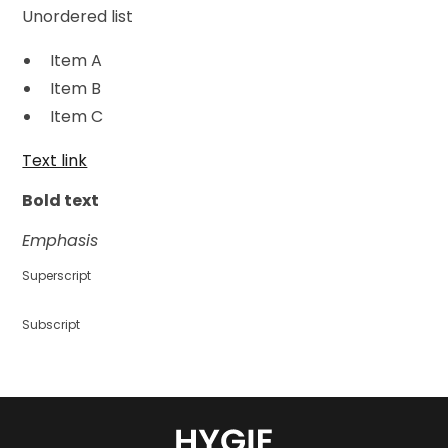
Unordered list
Item A
Item B
Item C
Text link
Bold text
Emphasis
Superscript
Subscript